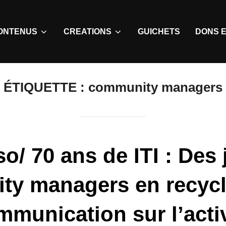
ONTENUS
CREATIONS
GUICHETS
DONS E
ÉTIQUETTE :
community managers
o/ 70 ans de ITI : Des 
ty managers en recycl
mmunication sur l’activ