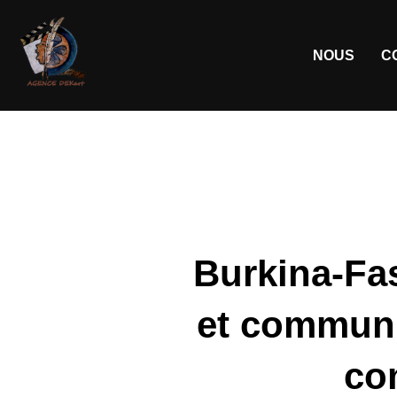
NOUS
C
Burkina-Fas
et communi
co