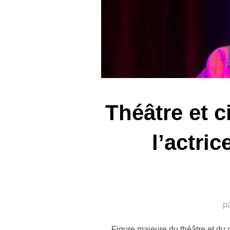
Théâtre et 
l’actric
p
Figure majeure du théâtre et du 