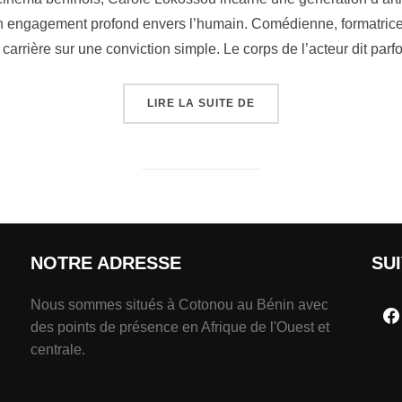
 engagement profond envers l’humain. Comédienne, formatrice, 
sa carrière sur une conviction simple. Le corps de l’acteur dit par
LIRE LA SUITE DE
NOTRE ADRESSE
SU
Nous sommes situés à Cotonou au Bénin avec
des points de présence en Afrique de l'Ouest et
centrale.