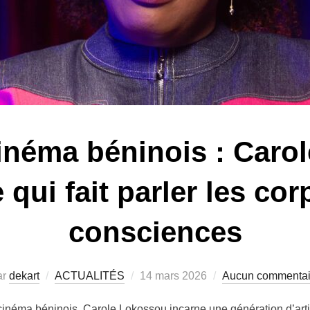
cinéma béninois : Caro
e qui fait parler les cor
consciences
ar
dekart
ACTUALITÉS
14 mars 2026
Aucun commentai
cinéma béninois, Carole Lokossou incarne une génération d’arti