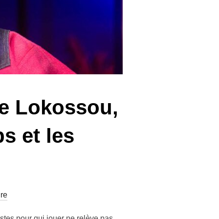
le Lokossou,
ps et les
re
stes pour qui jouer ne relève pas