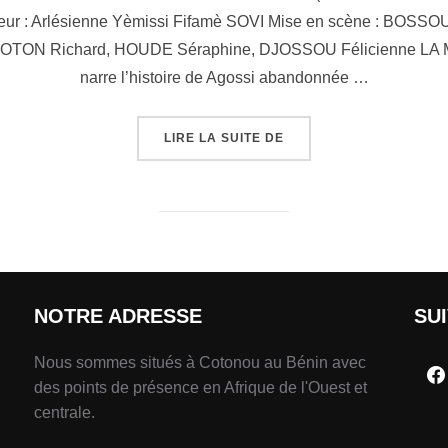
Auteur : Arlésienne Yèmissi Fifamè SOVI Mise en scène : BOS
 SOTON Richard, HOUDE Séraphine, DJOSSOU Félicienne 
narre l’histoire de Agossi abandonnée …
LIRE LA SUITE DE
NOTRE ADRESSE
SU
Nous sommes situés à Cotonou au Bénin avec
des points de présence en Afrique de l'Ouest et
centrale.