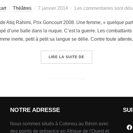
art
Théâtres
7 janvier 2014
Les commentaires sont désa
e Atiq Rahimi, Prix Goncourt 2008. Une femme, « quelque part e
é d’une balle dans la nuque. C’est la guerre. Les combattants s
mme inerte, petit à petit sa langue se délie. Contre toute attente
LIRE LA SUITE DE
NOTRE ADRESSE
SU
Nous sommes situés à Cotonou au Bénin avec
des points de présence en Afrique de l'Ouest et