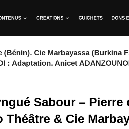
ONTENUS
CREATIONS
GUICHETS
DONS E
 (Bénin). Cie Marbayassa (Burkina Fa
 : Adaptation. Anicet ADANZOUNON
yngué Sabour – Pierre 
 Théâtre & Cie Marba