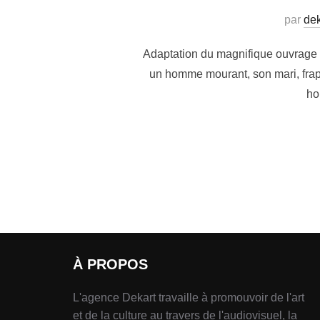
par
dek
Adaptation du magnifique ouvrage d
un homme mourant, son mari, frapp
ho
À PROPOS
L'agence Dekart travaille à promouvoir de l'art
et de la culture au travers de l'audiovisuel, la