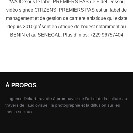
“WAJO”sous le label PREMIERS PAS de Fidel Dossou
vidéo signée CITIZENS. PREMIERS PAS est un label de
management et de gestion de carrière artistique qui existe
depuis 2010;présent en Afrique de l’ouest notamment au
BENIN et au SENEGAL. Plus d’infos: +229 96757404
À PROPOS
L'agence Dekart travaille à promouvoir de l'art et de la culture au
travers de l'audiovisuel, la photographie et la diffusion sur les
média sociaux.