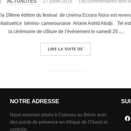
t
ACTUALITÉS
27 juillet 2015
Les commentaires sont d
 la 19ème édition du festival de cinéma Ecrans Noirs est reven
éalisatrice bénino- camerounaise Ariane Astrid Atodji. Tel est 
la cérémonie de clôture de l’événement le samedi 25 …
LIRE LA SUITE DE
NOTRE ADRESSE
SU
Nous sommes situés à Cotonou au Bénin avec
des points de présence en Afrique de l'Ouest et
centrale.