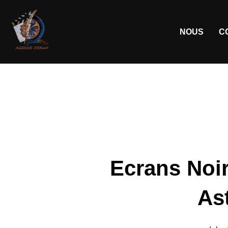
NOUS
C
Ecrans Noi
As