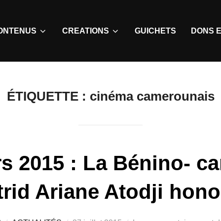
ONTENUS
CREATIONS
GUICHETS
DONS E
ÉTIQUETTE :
cinéma camerounais
rs 2015 : La Bénino- c
trid Ariane Atodji hono