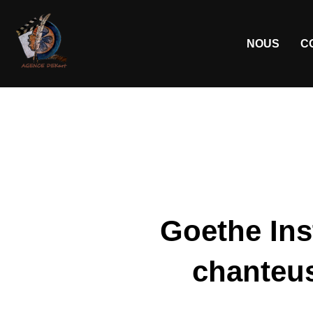
NOUS
C
Goethe Ins
chanteus