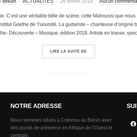
r
dekart
ACTUALITÉS
26 février 2018
Aucun commenta
gie. C’est une véritable bête de scène, cette Mahoussi que nous
Institut Goethe de Yaoundé. La guitariste – chanteuse d’origine b
the- Découverte – Musique, édition 2018. Artiste en transe, spe
LIRE LA SUITE DE
NOTRE ADRESSE
SU
Nous sommes situés à Cotonou au Bénin avec
des points de présence en Afrique de l'Ouest et
centrale.