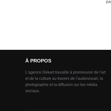
pa
À PROPOS
L'agence Dekart travaille à promouvoir de l'art
et de la culture au travers de l'audiovisuel, la
photographie et la diffusion sur les média
sociaux.