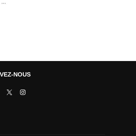
s …
IVEZ-NOUS