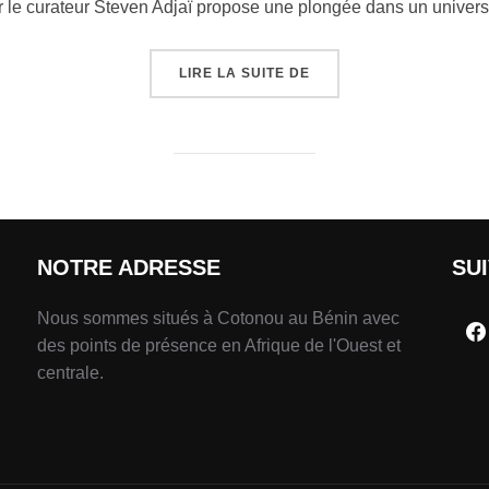
r le curateur Steven Adjaï propose une plongée dans un univer
LIRE LA SUITE DE
NOTRE ADRESSE
SU
Nous sommes situés à Cotonou au Bénin avec
des points de présence en Afrique de l'Ouest et
centrale.