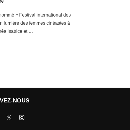
re
nommé « Festival international des
en lumière des femmes cinéastes à
 réalisatrice et …
IVEZ-NOUS