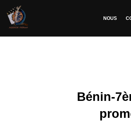
NOUS
C
Bénin-7èm
prom