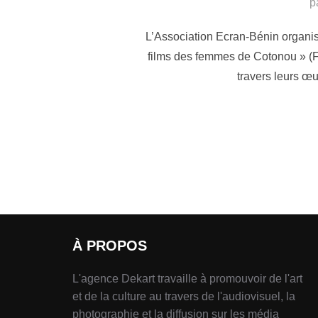
p
L’Association Ecran-Bénin organis
films des femmes de Cotonou » (F
travers leurs œuv
À PROPOS
L'agence Dekart travaille à promouvoir de l'art
et de la culture au travers de l'audiovisuel, la
photographie et la diffusion sur les média