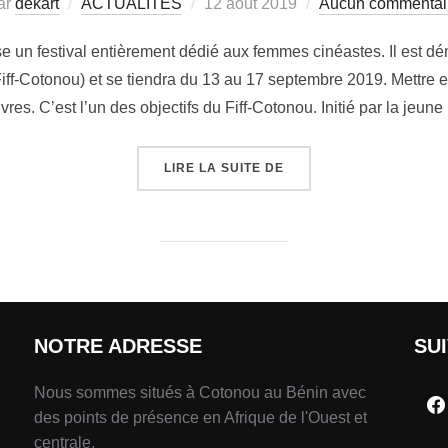
ar
dekart
ACTUALITÉS
12 août 2019
Aucun commentai
e un festival entièrement dédié aux femmes cinéastes. Il est dé
iff-Cotonou) et se tiendra du 13 au 17 septembre 2019. Mettre 
res. C’est l’un des objectifs du Fiff-Cotonou. Initié par la jeune
LIRE LA SUITE DE
NOTRE ADRESSE
SU
Nous sommes situés à Cotonou au Bénin avec
des points de présence en Afrique de l'Ouest et
centrale.