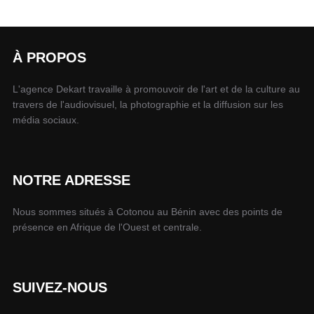
À PROPOS
L'agence Dekart travaille à promouvoir de l'art et de la culture au
travers de l'audiovisuel, la photographie et la diffusion sur les
média sociaux.
NOTRE ADRESSE
Nous sommes situés à Cotonou au Bénin avec des points de
présence en Afrique de l'Ouest et centrale.
SUIVEZ-NOUS