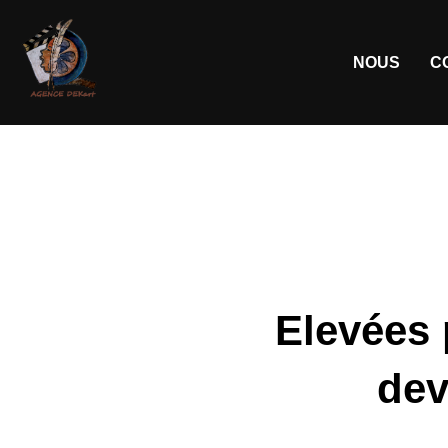
NOUS
C
Elevées 
dev