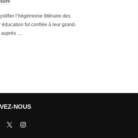
aire
stifier l’hégémonie littéraire des
éducation fut confiée à leur grand-
ée auprès …
IVEZ-NOUS