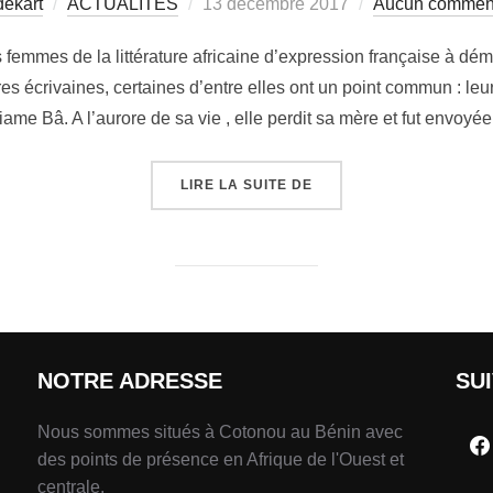
dekart
ACTUALITÉS
13 décembre 2017
Aucun comment
 femmes de la littérature africaine d’expression française à démy
 écrivaines, certaines d’entre elles ont un point commun : leur 
ame Bâ. A l’aurore de sa vie , elle perdit sa mère et fut envoy
LIRE LA SUITE DE
NOTRE ADRESSE
SU
Nous sommes situés à Cotonou au Bénin avec
des points de présence en Afrique de l'Ouest et
centrale.