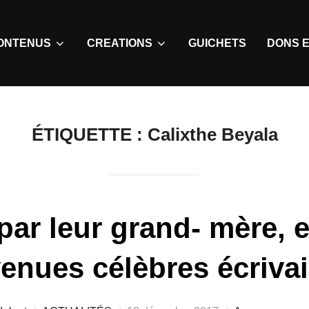
ONTENUS
CREATIONS
GUICHETS
DONS E
ÉTIQUETTE :
Calixthe Beyala
par leur grand- mère, e
enues célèbres écriva