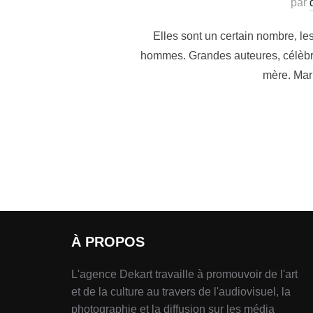
par
Elles sont un certain nombre, les
hommes. Grandes auteures, célèbres
mère. Mari
À PROPOS
L'agence Dekart travaille à promouvoir de l'art
et de la culture au travers de l'audiovisuel, la
photographie et la diffusion sur les média