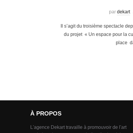
par
dekart
Il s’agit du troisième spectacle d
du projet « Un espace pour la c
place da
À PROPOS
L'agence Dekart travaille à promouvoir de l'art