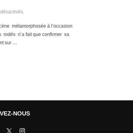
désactivés.
ne scène métamorphosée à l’occasion
 rodés n’a fait que confirmer sa
ent sur …
IVEZ-NOUS