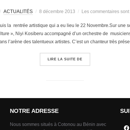
ACTUALITÉS
8 décembre 2013
Les commentaires sont 
epuis la rentrée artistique qui a eu lieu le 22 Novembre.Sur u
ulture », Niyi Kosiberu accompagné d’un orchestre de musiciens
ns l’arène des talentueux artistes. C’est un chanteur très prés
LIRE LA SUITE DE
NOTRE ADRESSE
SU
Nous sommes situés à Cotonou au Bénin avec