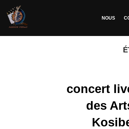
NOUS
C
É
concert li
des Art
Kosibe