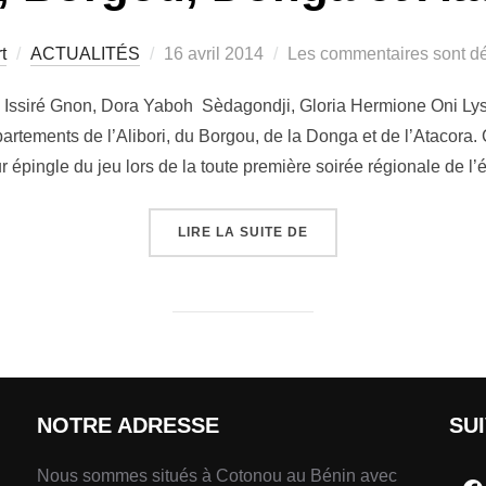
t
ACTUALITÉS
16 avril 2014
Les commentaires sont dé
 Issiré Gnon, Dora Yaboh Sèdagondji, Gloria Hermione Oni Lys
rtements de l’Alibori, du Borgou, de la Donga et de l’Atacora. C
eur épingle du jeu lors de la toute première soirée régionale de l
LIRE LA SUITE DE
NOTRE ADRESSE
SU
Nous sommes situés à Cotonou au Bénin avec