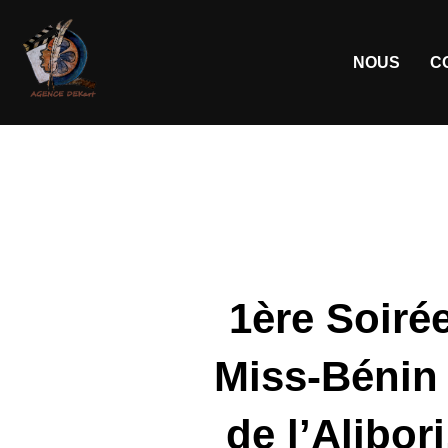
NOUS
C
1ère Soiré
Miss-Bénin 
de l’Alibor