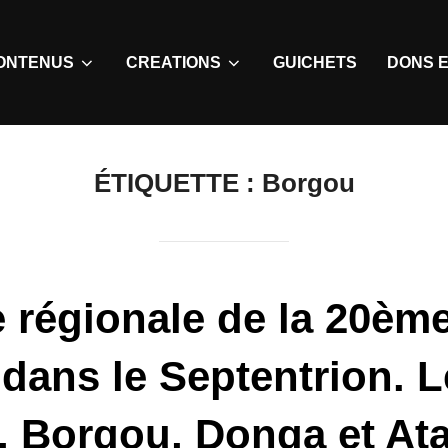
ONTENUS
CREATIONS
GUICHETS
DONS E
ÉTIQUETTE :
Borgou
e régionale de la 20ème
dans le Septentrion. Le
i, Borgou, Donga et At