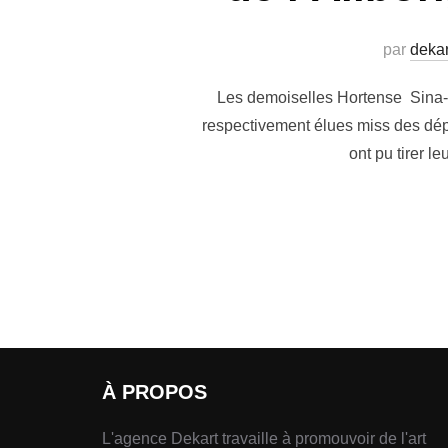
par
dekar
Les demoiselles Hortense Sina-
respectivement élues miss des dépa
ont pu tirer l
À PROPOS
L'agence Dekart travaille à promouvoir de l'art