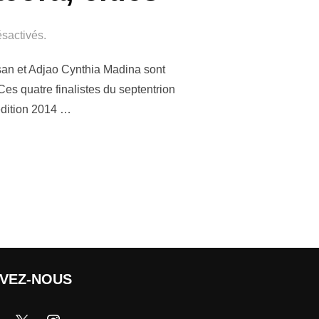
sactivés.
an et Adjao Cynthia Madina sont
es quatre finalistes du septentrion
’édition 2014 …
IVEZ-NOUS