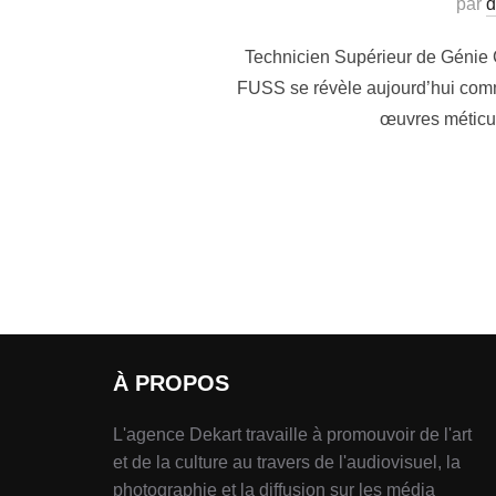
par
d
Technicien Supérieur de Génie Ci
FUSS se révèle aujourd’hui comme
œuvres méticule
À PROPOS
L'agence Dekart travaille à promouvoir de l'art
et de la culture au travers de l'audiovisuel, la
photographie et la diffusion sur les média