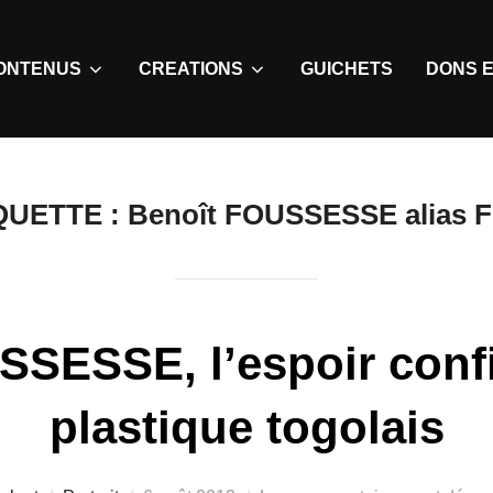
ONTENUS
CREATIONS
GUICHETS
DONS E
QUETTE :
Benoît FOUSSESSE alias 
SESSE, l’espoir confi
plastique togolais