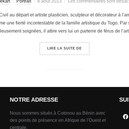
ekart
Portrait
6 août 2013
Les commentaires sont désact
vil au départ et artiste plasticien, sculpteur et décorateur à 
 une fierté incontestable de la famille artistique du Togo. Par 
usement soignées, il attire vers lui un parterre de férus de l’ar
LIRE LA SUITE DE
NOTRE ADRESSE
SU
Nous sommes situés à Cotonou au Bénin avec
des points de présence en Afrique de l'Ouest et
centrale.