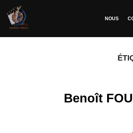
NOUS
C
ÉTI
Benoît FOUS