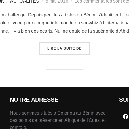
rt
ACTUALITÉS
6 mai 2016
Les commentaires sont dés
n challenge. Depuis peu, les artistes du Bénin, s’identifient, f
Côte d’Ivoire pour conquérir le monde du showbiz à l’internation
enne, il y a bien des écarts. Nul ne doute de la supériorité d’Ab
LIRE LA SUITE DE
NOTRE ADRESSE
SU
Nous sommes situés à Cotonou au Bénin avec
des points de présence en Afrique de l'Ouest et
centrale.