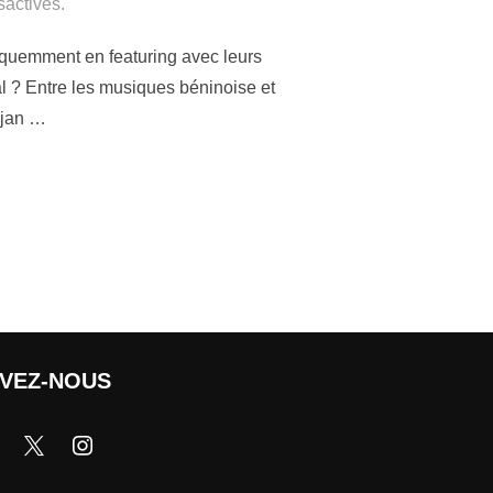
activés.
réquemment en featuring avec leurs
al ? Entre les musiques béninoise et
idjan …
IVEZ-NOUS