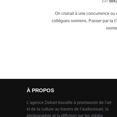
par
deka
On croirait à une concurrence ou u
collègues ivoiriens. Passer par la 
ivoiri
À PROPOS
L'agence Dekart travaille à promouvoir de l'art
et de la culture au travers de l'audiovisuel, la
photographie et la diffusion sur les média