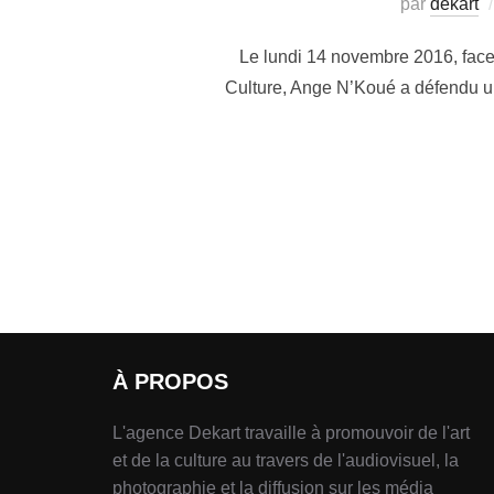
par
dekart
Le lundi 14 novembre 2016, face
Culture, Ange N’Koué a défendu un 
À PROPOS
L'agence Dekart travaille à promouvoir de l'art
et de la culture au travers de l'audiovisuel, la
photographie et la diffusion sur les média