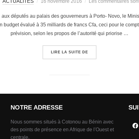
ACTUALITÉS
16 novembre 2016
Les commentaires sont
 aux députés au palais des gouverneurs à Porto- Novo, le Minist
budget évalué à 35 milliards de francs Cfa, ceci pour le compte 
prévision, selon les propos de l’autorité qui priorise …
LIRE LA SUITE DE
NOTRE ADRESSE
SU
Nous sommes situés à Cotonou au Bénin avec
des points de présence en Afrique de l'Ouest et
centrale.