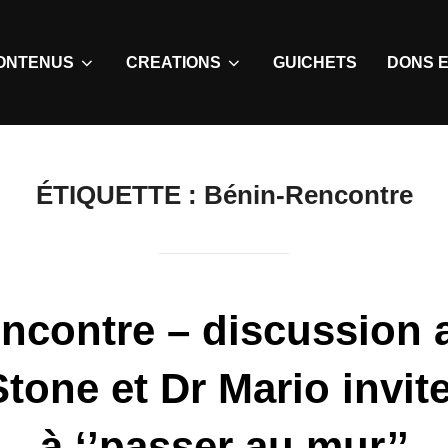
ONTENUS
CREATIONS
GUICHETS
DONS E
ÉTIQUETTE :
Bénin-Rencontre
ncontre – discussion 
 Stone et Dr Mario invit
à ‘’passer au mur’’