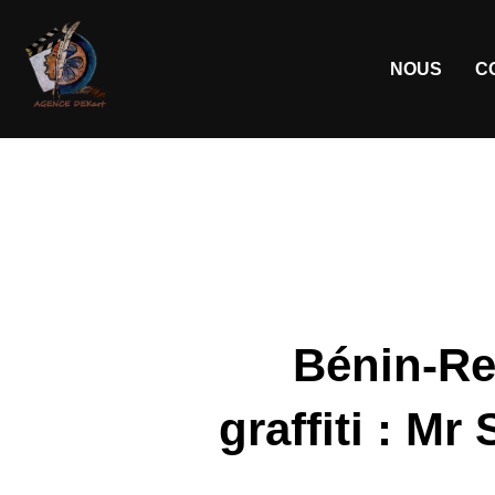
NOUS
C
Bénin-Re
graffiti : Mr