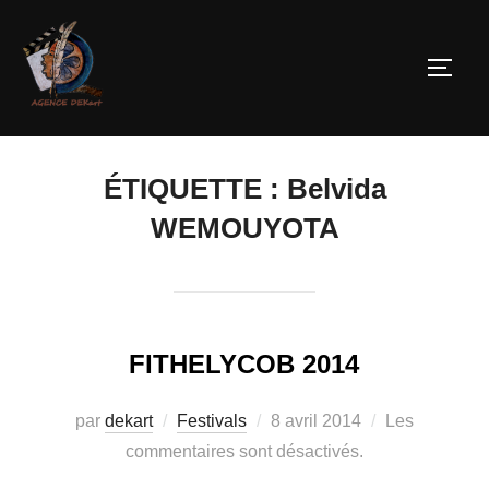
ÉTIQUETTE :
Belvida
WEMOUYOTA
FITHELYCOB 2014
par
dekart
Festivals
8 avril 2014
Les
commentaires sont désactivés.