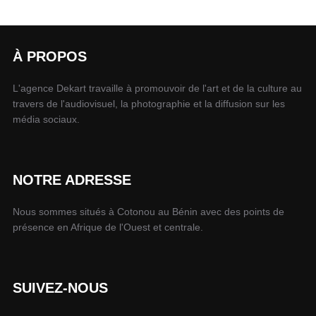
À PROPOS
L'agence Dekart travaille à promouvoir de l'art et de la culture au
travers de l'audiovisuel, la photographie et la diffusion sur les
média sociaux.
NOTRE ADRESSE
Nous sommes situés à Cotonou au Bénin avec des points de
présence en Afrique de l'Ouest et centrale.
SUIVEZ-NOUS