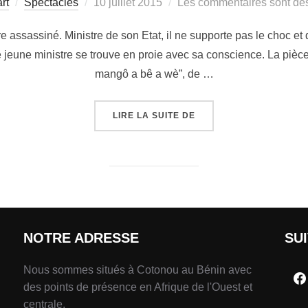
rt
Spectacles
10 juillet 2015
Les commentaires sont dés
 assassiné. Ministre de son Etat, il ne supporte pas le choc et 
le jeune ministre se trouve en proie avec sa conscience. La piè
mangô a bê a wè”, de …
LIRE LA SUITE DE
NOTRE ADRESSE
SU
Nous sommes situés à Cotonou au Bénin avec
des points de présence en Afrique de l'Ouest et
centrale.