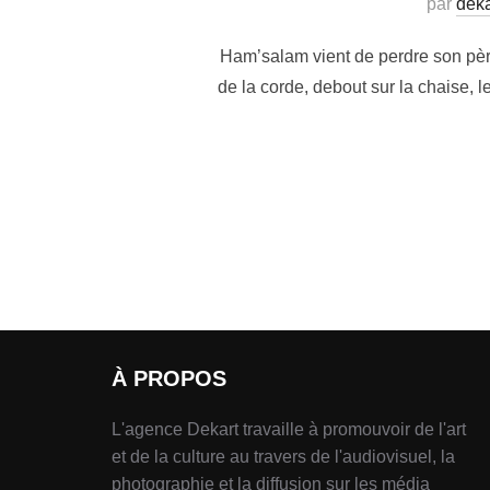
par
deka
Ham’salam vient de perdre son père
de la corde, debout sur la chaise, 
À PROPOS
L'agence Dekart travaille à promouvoir de l'art
et de la culture au travers de l'audiovisuel, la
photographie et la diffusion sur les média