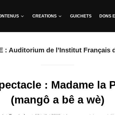
ONTENUS
CREATIONS
GUICHETS
DONS E
E :
Auditorium de l’Institut Français
pectacle : Madame la 
(mangô a bê a wè)