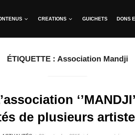
ONTENUS
CREATIONS
GUICHETS
DONS E
ÉTIQUETTE :
Association Mandji
’association ‘’MANDJI’
tés de plusieurs artist