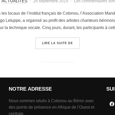
ACTUALITÉS
28 septembre 2015
Les commentaires sont
es locaux de l’institut français de Cotonou, l’Association Mand
 Letuppe, a organisé au profit des artistes chanteurs béninois 
ur la technique vocale. Cinq jours, durant, les participants à cet
LIRE LA SUITE DE
NOTRE ADRESSE
SU
Nous sommes situés à Cotonou au Bénin avec
des points de présence en Afrique de l'Ouest et
centrale.