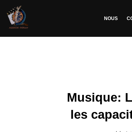
NOUS
C
Musique: L
les capaci