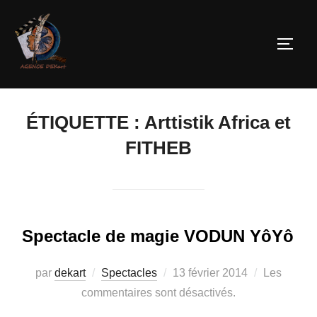
ÉTIQUETTE :
Arttistik Africa et
FITHEB
Spectacle de magie VODUN YôYô
par
dekart
Spectacles
13 février 2014
Les
commentaires sont désactivés.