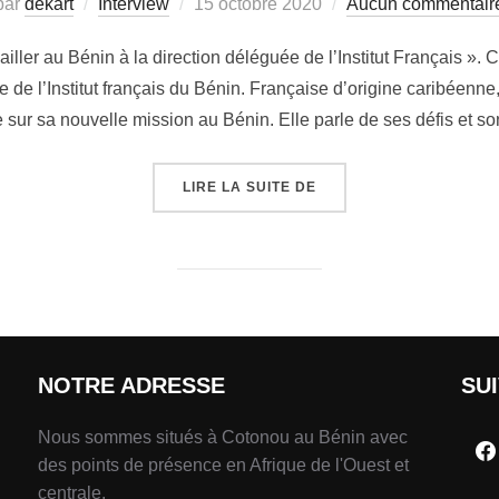
par
dekart
Interview
15 octobre 2020
Aucun commentair
iller au Bénin à la direction déléguée de l’Institut Français ».
e de l’Institut français du Bénin. Française d’origine caribéenne
e sur sa nouvelle mission au Bénin. Elle parle de ses défis et so
LIRE LA SUITE DE
NOTRE ADRESSE
SU
Nous sommes situés à Cotonou au Bénin avec
des points de présence en Afrique de l'Ouest et
centrale.