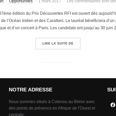
rt
Opportunités
1 mars 2017
Les commentaires sont dés
37ème édition du Prix Découvertes RFI est ouvert dès aujourd’hu
 de l’Océan Indien et des Caraïbes. Le lauréat bénéficiera d’un 
ique et d’un concert à Paris. Les candidats ont jusqu’au 30 juin
LIRE LA SUITE DE
NOTRE ADRESSE
SU
Nous sommes situés à Cotonou au Bénin avec
des points de présence en Afrique de l'Ouest et
centrale.