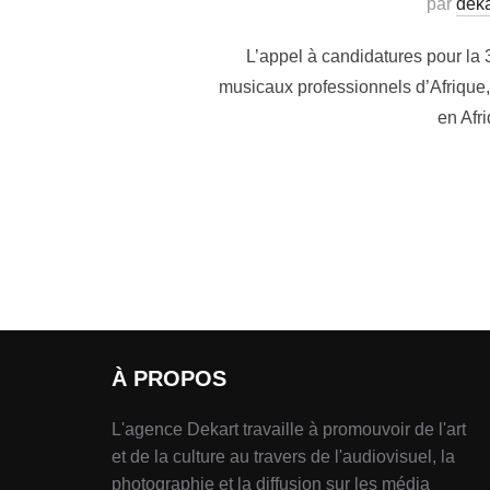
par
deka
L’appel à candidatures pour la 
musicaux professionnels d’Afrique,
en Afr
À PROPOS
L'agence Dekart travaille à promouvoir de l'art
et de la culture au travers de l'audiovisuel, la
photographie et la diffusion sur les média