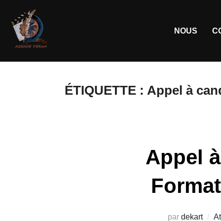
NOUS
C
ÉTIQUETTE :
Appel à can
Appel à
Format
par
dekart
At