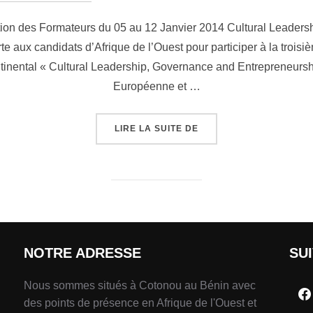
tion des Formateurs du 05 au 12 Janvier 2014 Cultural Leader
rte aux candidats d’Afrique de l’Ouest pour participer à la trois
inental « Cultural Leadership, Governance and Entrepreneurship
Européenne et …
LIRE LA SUITE DE
NOTRE ADRESSE
SU
Nous sommes situés à Cotonou au Bénin avec
des points de présence en Afrique de l'Ouest et