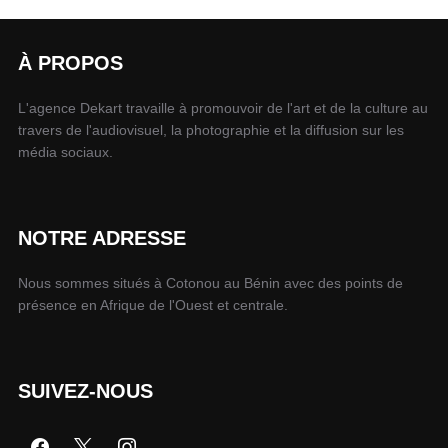
À PROPOS
L'agence Dekart travaille à promouvoir de l'art et de la culture au
travers de l'audiovisuel, la photographie et la diffusion sur les
média sociaux.
NOTRE ADRESSE
Nous sommes situés à Cotonou au Bénin avec des points de
présence en Afrique de l'Ouest et centrale.
SUIVEZ-NOUS