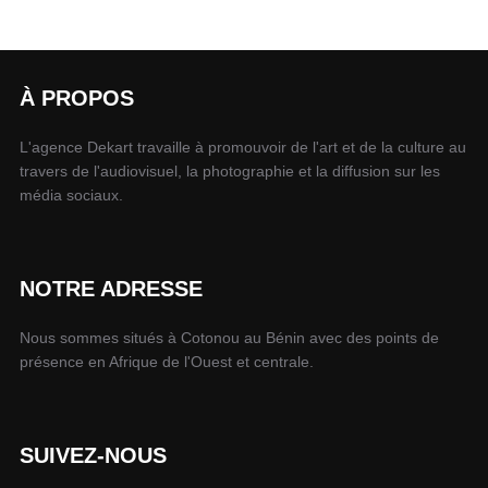
À PROPOS
L'agence Dekart travaille à promouvoir de l'art et de la culture au
travers de l'audiovisuel, la photographie et la diffusion sur les
média sociaux.
NOTRE ADRESSE
Nous sommes situés à Cotonou au Bénin avec des points de
présence en Afrique de l'Ouest et centrale.
SUIVEZ-NOUS