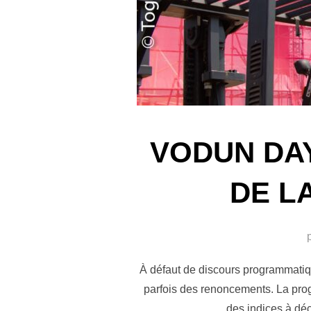
VODUN DAY
DE L
À défaut de discours programmatique
parfois des renoncements. La prog
des indices à déc