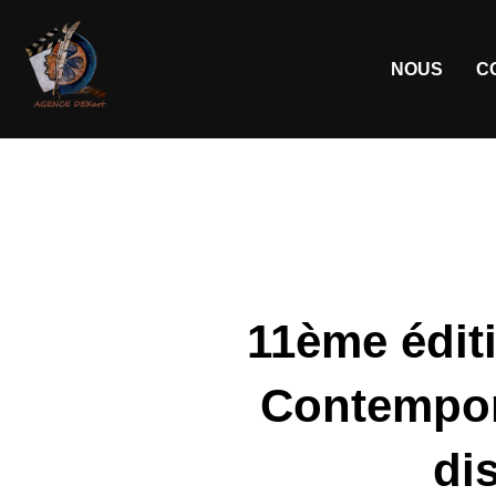
NOUS
C
11ème éditi
Contempora
di