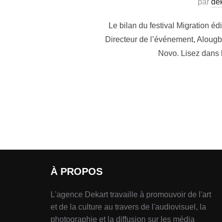
par
dek
Le bilan du festival Migration é
Directeur de l’événement, Alougb
Novo. Lisez dans l
À PROPOS
L'agence Dekart travaille à promouvoir de l'art
et de la culture au travers de l'audiovisuel, la
photographie et la diffusion sur les média