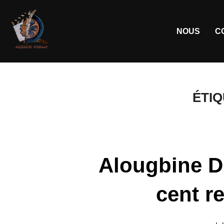
NOUS
C
ÉTIQ
Alougbine Di
cent r