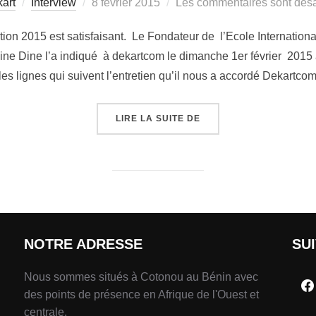
art
Interview
8 février 2015
Les commentaires sont désa
dition 2015 est satisfaisant. Le Fondateur de l’Ecole Internation
ine Dine l’a indiqué à dekartcom le dimanche 1er février 2015 à
es lignes qui suivent l’entretien qu’il nous a accordé Dekartco
LIRE LA SUITE DE
NOTRE ADRESSE
SU
Nous sommes situés à Cotonou au Bénin avec
des points de présence en Afrique de l'Ouest et
centrale.