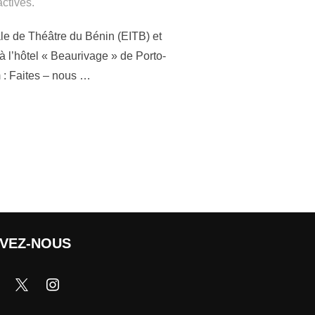
ctivés.
ale de Théâtre du Bénin (EITB) et
 l’hôtel « Beaurivage » de Porto-
m : Faites – nous …
IVEZ-NOUS