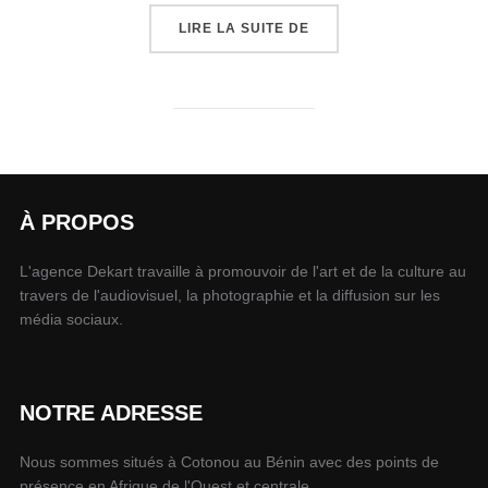
LIRE LA SUITE DE
À PROPOS
L'agence Dekart travaille à promouvoir de l'art et de la culture au
travers de l'audiovisuel, la photographie et la diffusion sur les
média sociaux.
NOTRE ADRESSE
Nous sommes situés à Cotonou au Bénin avec des points de
présence en Afrique de l'Ouest et centrale.