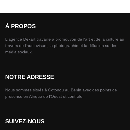
À PROPOS
L'agence Dekart travaille à promouvoir de l'art et de la culture au
travers de l'audiovisuel, la photographie et la diffusion sur les
média sociaux.
NOTRE ADRESSE
Nous sommes situés à Cotonou au Bénin avec des points de
présence en Afrique de l'Ouest et centrale.
SUIVEZ-NOUS