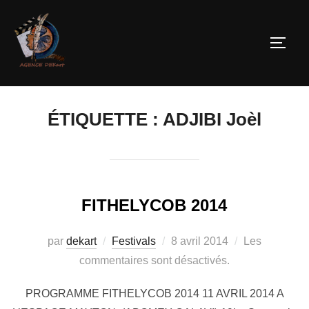
ÉTIQUETTE :
ADJIBI Joèl
FITHELYCOB 2014
par
dekart
Festivals
8 avril 2014
Les
commentaires sont désactivés.
PROGRAMME FITHELYCOB 2014 11 AVRIL 2014 A