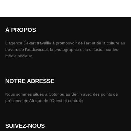
À PROPOS
L'agence Dekart travaille à promouvoir de l'art et de la culture au
travers de l'audiovisuel, la photographie et la diffusion sur les
média sociaux.
NOTRE ADRESSE
Nous sommes situés à Cotonou au Bénin avec des points de
présence en Afrique de l'Ouest et centrale.
SUIVEZ-NOUS