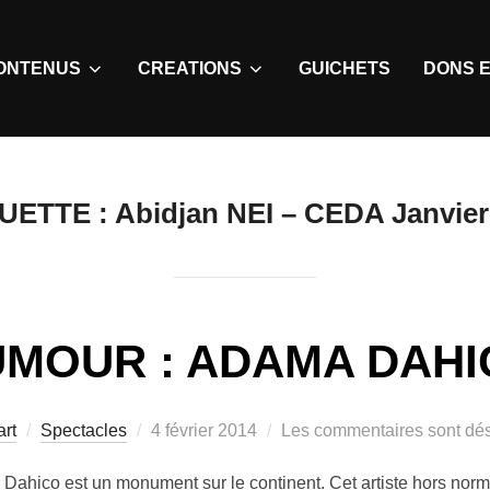
ONTENUS
CREATIONS
GUICHETS
DONS E
UETTE :
Abidjan NEI – CEDA Janvier
MOUR : ADAMA DAHI
rt
Spectacles
4 février 2014
Les commentaires sont dés
hico est un monument sur le continent. Cet artiste hors norm