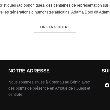
ristiques radiophoniques, des centaines de représentation sur 
velles générations d’humoristes africains. Adama Dolo dit Ada
LIRE LA SUITE DE
NOTRE ADRESSE
SU
Nous sommes situés à Cotonou au Bénin avec
des points de présence en Afrique de l'Ouest et
centrale.