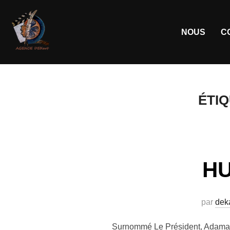
NOUS
C
ÉTIQ
HU
par
deka
Surnommé Le Président, Adama Da