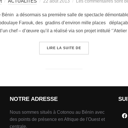
t
ACTUALITÉS
22 août 2013
Les commentaires sont dé
 le Bénin a désormais sa première salle de spectacle démontable
oulaye Farouk, des gradins d’environ mille places déplaçables
 d’un chef – d’œuvre qu’il a réalisé via son projet intitulé ‘’Atelie
LIRE LA SUITE DE
NOTRE ADRESSE
SU
Nous sommes situés à Cotonou au Bénin avec
des points de présence en Afrique de l'Ouest et
centrale.