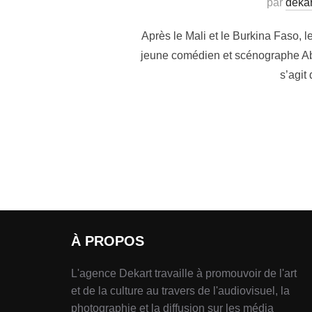
par
dekar
Après le Mali et le Burkina Faso,
jeune comédien et scénographe Abd
s’agit
À PROPOS
L'agence Dekart travaille à promouvoir de l'art
et de la culture au travers de l'audiovisuel, la
photographie et la diffusion sur les média