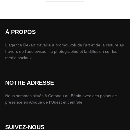
À PROPOS
L'agence Dekart travaille à promouvoir de l'art et de la culture au
travers de l'audiovisuel, la photographie et la diffusion sur les
média sociaux.
NOTRE ADRESSE
Nous sommes situés à Cotonou au Bénin avec des points de
présence en Afrique de l'Ouest et centrale.
SUIVEZ-NOUS