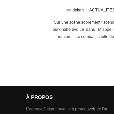
par
dekart
ACTUALITÉ
Sur une scène sobrement ‘’scéno
burkinabé évolue dans M’appell
Tiemtoré. Le combat, la lutte 
À PROPOS
L'agence Dekart travaille à promouvoir de l'art