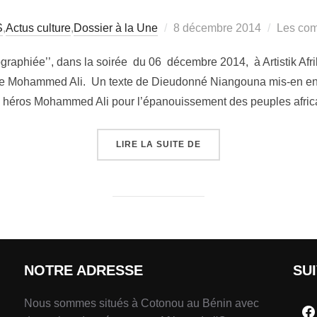
S
,
Actus culture
,
Dossier à la Une
8 décembre 2014
Les com
graphiée’’, dans la soirée du 06 décembre 2014, à Artistik Af
e Mohammed Ali. Un texte de Dieudonné Niangouna mis-en en
du héros Mohammed Ali pour l’épanouissement des peuples afric
LIRE LA SUITE DE
NOTRE ADRESSE
SU
Nous sommes situés à Cotonou au Bénin avec