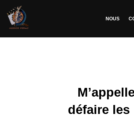
NOUS
C
M’appell
défaire le