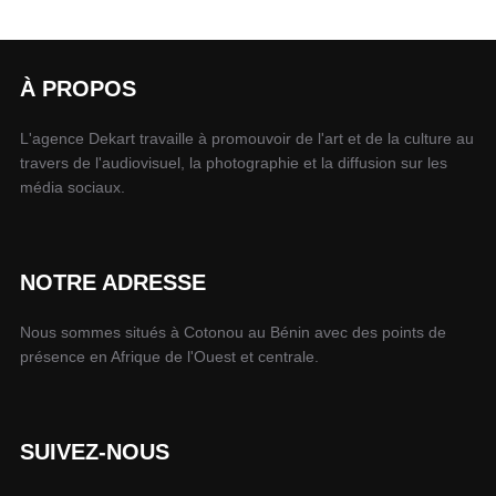
À PROPOS
L'agence Dekart travaille à promouvoir de l'art et de la culture au
travers de l'audiovisuel, la photographie et la diffusion sur les
média sociaux.
NOTRE ADRESSE
Nous sommes situés à Cotonou au Bénin avec des points de
présence en Afrique de l'Ouest et centrale.
SUIVEZ-NOUS