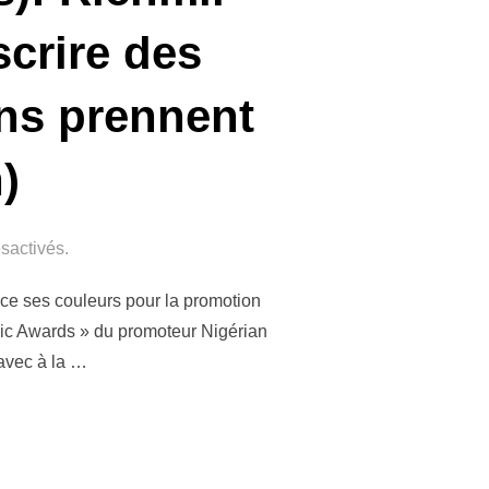
scrire des
ons prennent
n)
sactivés.
nce ses couleurs pour la promotion
usic Awards » du promoteur Nigérian
 avec à la …