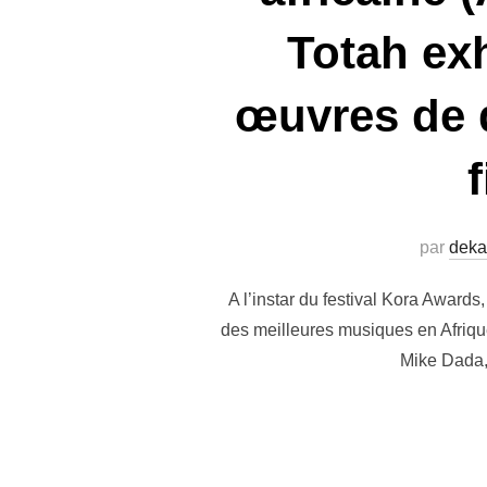
Totah exh
œuvres de q
f
par
deka
A l’instar du festival Kora Award
des meilleures musiques en Afrique
Mike Dada, 