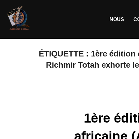
NOUS
C
ÉTIQUETTE :
1ère édition
Richmir Totah exhorte le
1ère édi
africaine 