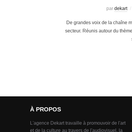
par
dekart
De grandes voix de la chaîne m
secteur. Réunis autour du thème 
À PROPOS
L'agence Dekart travaille à promouvoir de l'art
et de la culture au travers de l'audiovisuel, la