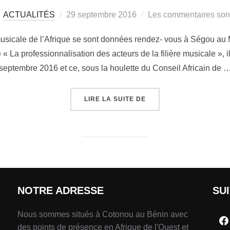
ACTUALITÉS
29 septembre 2016
Les commentaires sont
usicale de l’Afrique se sont données rendez- vous à Ségou au Ma
« La professionnalisation des acteurs de la filière musicale », i
septembre 2016 et ce, sous la houlette du Conseil Africain de 
LIRE LA SUITE DE
NOTRE ADRESSE
SU
Nous sommes situés à Cotonou au Bénin avec
des points de présence en Afrique de l'Ouest et