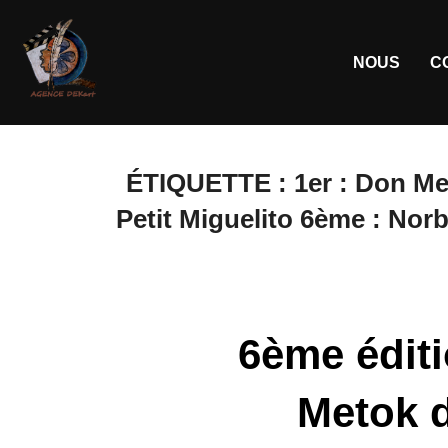
NOUS
C
ÉTIQUETTE :
1er : Don M
Petit Miguelito 6ème : Nor
6ème édit
Metok d