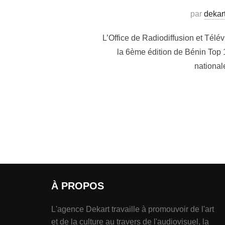
par
dekar
L’Office de Radiodiffusion et Télé
la 6ème édition de Bénin Top 
national
À PROPOS
L'agence Dekart travaille à promouvoir de l'art
et de la culture au travers de l'audiovisuel, la