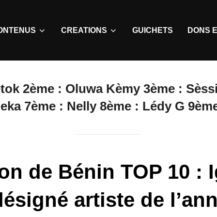
ONTENUS
CREATIONS
GUICHETS
DONS E
etok 2ème : Oluwa Kèmy 3ème : Sèssi
beka 7ème : Nelly 8ème : Lédy G 9èm
ion de Bénin TOP 10 : 
ésigné artiste de l’an