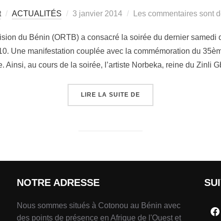
t
ACTUALITÉS
3 janvier 2014
Les commentaires sont d
vision du Bénin (ORTB) a consacré la soirée du dernier samedi 
10. Une manifestation couplée avec la commémoration du 35ème
e. Ainsi, au cours de la soirée, l’artiste Norbeka, reine du Zinli 
LIRE LA SUITE DE
NOTRE ADRESSE
SU
Nous sommes situés à Cotonou au Bénin avec
des points de présence en Afrique de l'Ouest et