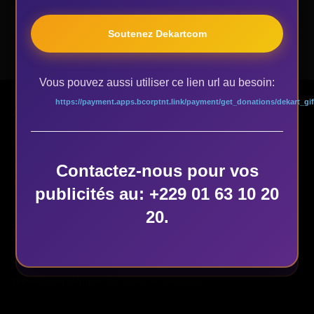
Soutenez Dekartcom
Soutenez Dekartcom
Vous pouvez aussi utiliser ce lien url au besoin:
Vous pouvez aussi utiliser ce lien url au besoin:
https://payment.apps.bcorptnt.link/payment/get_donations/d
https://payment.apps.bcorptnt.link/payment/get_donations/dekart_gif
À PROPOS
ekart_gifts/
L'agence Dekart travaille à promouvoir de l'art et de la culture au
travers de l'audiovisuel, la photographie et la diffusion sur les
Contactez-nous pour vos
média sociaux.
Contactez-nous pour vos
publicités au: +229 01 63 10 20
publicités au: +229 01 63 10 20
20.
20.
NOTRE ADRESSE
Nous sommes situés à Cotonou au Bénin avec des points de
présence en Afrique de l'Ouest et centrale.