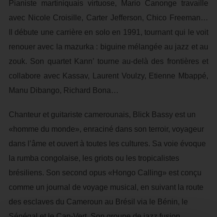
Pianiste martiniquais virtuose, Mario Canonge travaille
avec Nicole Croisille, Carter Jefferson, Chico Freeman…
Il débute une carrière en solo en 1991, tournant qui le voit
renouer avec la mazurka : biguine mélangée au jazz et au
zouk. Son quartet Kann’ tourne au-delà des frontières et
collabore avec Kassav, Laurent Voulzy, Etienne Mbappé,
Manu Dibango, Richard Bona…
Chanteur et guitariste camerounais, Blick Bassy est un
«homme du monde», enraciné dans son terroir, voyageur
dans l’âme et ouvert à toutes les cultures. Sa voie évoque
la rumba congolaise, les griots ou les tropicalistes
brésiliens. Son second opus «Hongo Calling» est conçu
comme un journal de voyage musical, en suivant la route
des esclaves du Cameroun au Brésil via le Bénin, le
Sénégal et le Cap-Vert. Son groupe de jazz fusion,