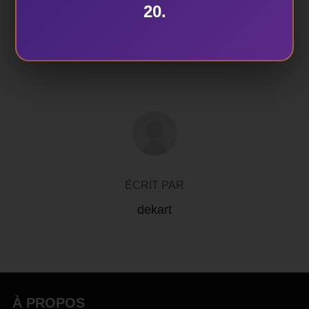
20.
CONCERT CAB
,
et Brésil Tournée régionnale Institut
Français
,
lʼAfrique
,
rencontre entre les Caraîbes
AUTEUR DE LA PUBLICATION
ÉCRIT PAR
dekart
À PROPOS