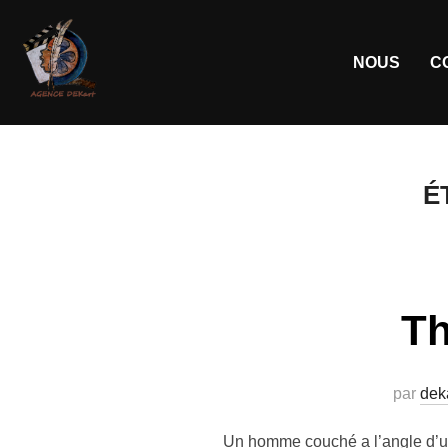
NOUS
C
É
Th
par
dek
Un homme couché a l’angle d’un 