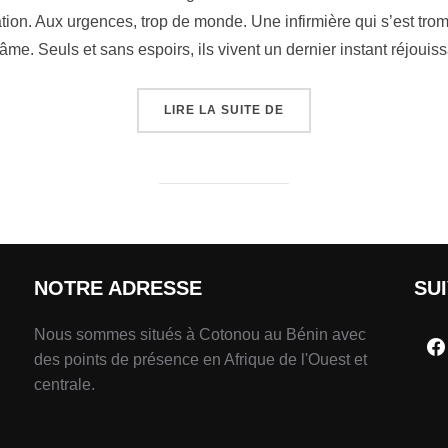
ation. Aux urgences, trop de monde. Une infirmière qui s’est tro
âme. Seuls et sans espoirs, ils vivent un dernier instant réjouis
LIRE LA SUITE DE
NOTRE ADRESSE
SU
Nous sommes situés à Cotonou au Bénin avec
des points de présence en Afrique de l'Ouest et
centrale.