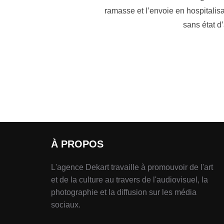
ramasse et l’envoie en hospitalis
sans état d’
À PROPOS
L'agence Dekart travaille à promouvoir de l'art
et de la culture au travers de l'audiovisuel, la
photographie et la diffusion sur les média
sociaux.