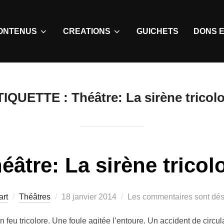
ONTENUS
CREATIONS
GUICHETS
DONS E
TIQUETTE :
Théâtre: La sirène tricol
éâtre: La sirène tricol
art
Théâtres
18 janvier 2014
Les commentaires sont dés
feu tricolore. Une foule agitée l’entoure. Un accident de circu